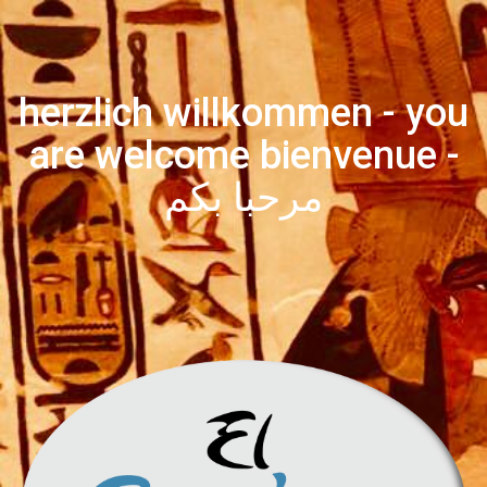
h
e
r
z
l
i
c
h
w
i
l
l
k
o
m
m
e
n
-
y
o
u
a
r
e
w
e
l
c
o
m
e
b
i
e
n
v
e
n
u
e
-
م
ر
ح
ب
ا
ب
ك
م